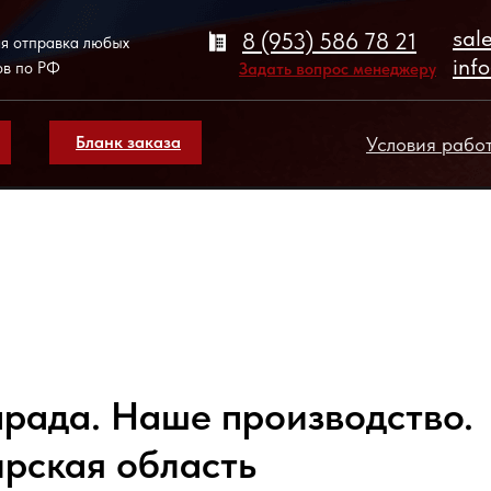
sal
8 (953) 586 78 21
я отправка любых
inf
ов по РФ
Задать вопрос менеджеру
Бланк заказа
Условия рабо
арада. Наше производство.
рская область