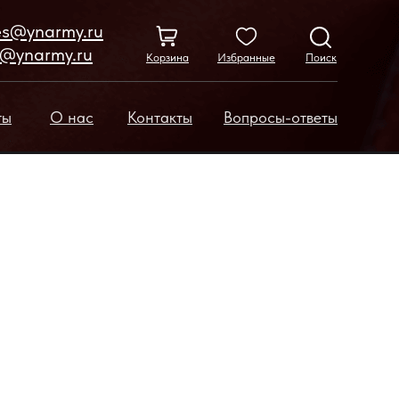
es@ynarmy.ru
o@ynarmy.ru
Корзина
Избранные
Поиск
ты
О нас
Контакты
Вопросы-ответы