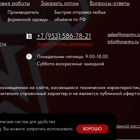
овия работы
Заказать оптом
Вопросы-ответы
Производитель
Быстрая отправка любых
форменной одежды
объёмов по РФ
sales@ynarmy.r
+7 (953) 586-78-21
info@ynarmy.ru
Задать вопрос менеджеру
314
Понедельник-пятница: 9:00-18:00
Суббота-воскресенье: выходной
азмещенная на сайте, касающаяся технических характеристик
ючительно справочный характер и не является публичной оферто
ческих систем для удобства
ии
Согласие на получение информационной и рекламной рас
и
. Вы можете запретить использовать
ХОРОШО