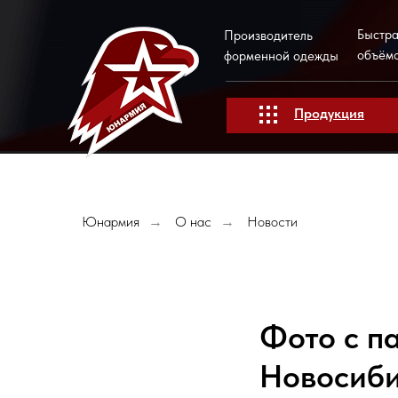
Быстра
Производитель
объём
форменной одежды
Продукция
Юнармия
О нас
Новости
→
→
Фото с п
Новосиби