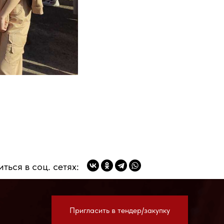
ам
ться в соц. сетях:
Пригласить в тендер/закупку