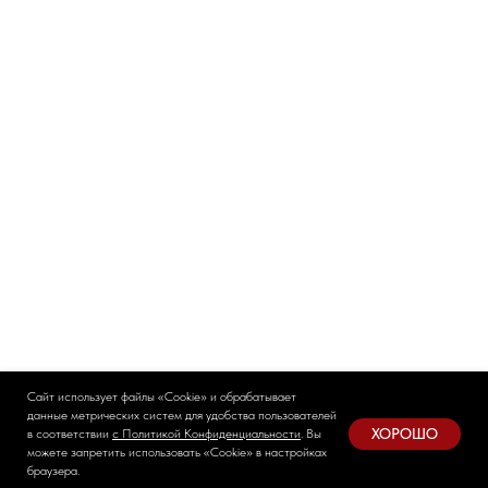
Сайт использует файлы «Сookie» и обрабатывает
данные метрических систем для удобства пользователей
ХОРОШО
в соответствии
с Политикой Конфиденциальности
. Вы
можете запретить использовать «Сookie» в настройках
браузера.