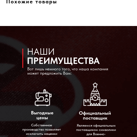
Похожие товары
НАШИ
ПРЕИМУЩЕСТВА
Вот лишь немного того, что наша компания
может предложить Вам:
Выгодные
Официальный
цены
поставщик
Собственное
Являемся официальным
производство позволяет
поставщиком символики
исключить наценки
для Военно-