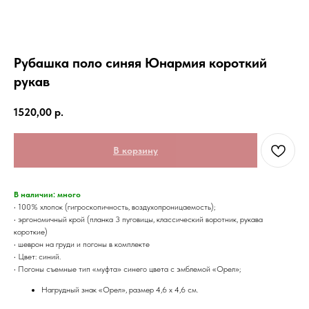
Рубашка поло синяя Юнармия короткий
рукав
1520,00
р.
В корзину
В наличии: много
• 100% хлопок (гигроскопичность, воздухопроницаемость);
• эргономичный крой (планка 3 пуговицы, классический воротник, рукава
короткие)
• шеврон на груди и погоны в комплекте
• Цвет: синий.
• Погоны съемные тип «муфта» синего цвета с эмблемой «Орел»;
Нагрудный знак «Орел», размер 4,6 x 4,6 см.