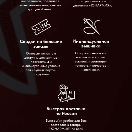
посредников, предлагая
патриотического
качественные шевроны по
движения «ЮНАРМИЯ».
доступной цене.
Индивидуальная
Скидки на большие
вышивка
заказы
Создаём шевроны и
Оптовым клиентам
нашивки по вашим
доступны дисконтные
Условия работы
эскизам, гарантируя
программы и
точность и качество
индивидуальные условия
О нас
исполнения.
для крупных партий
продукции.
Контакты
Быстрая доставка
Вопросы-ответы
по России
Быстрый и удобно для Вас
доставляем товары
"ЮНАРМИЯ" по всей