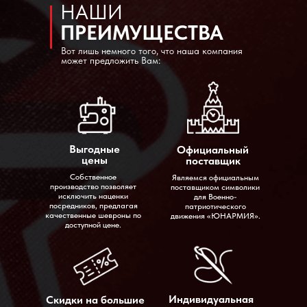
НАШИ
ПРЕИМУЩЕСТВА
Вот лишь немного того, что наша компания
может предложить Вам:
Выгодные
Официальный
цены
поставщик
Собственное
Являемся официальным
производство позволяет
поставщиком символики
исключить наценки
для Военно-
посредников, предлагая
патриотического
качественные шевроны по
движения «ЮНАРМИЯ».
доступной цене.
Индивидуальная
Скидки на большие