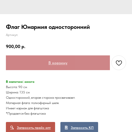
Флаг Юнармия односторонний
Артикул:
900,00
р.
В корзину
В наличии: много
Высота: 90 см
Ширина: 135 см
Односторонний, вторая сторона просвечивает.
Материал флага: полиэфирный шелк
Имеет карман для флагштока
*Продается без флагштока
Запросить прайс опт
Запросить КП