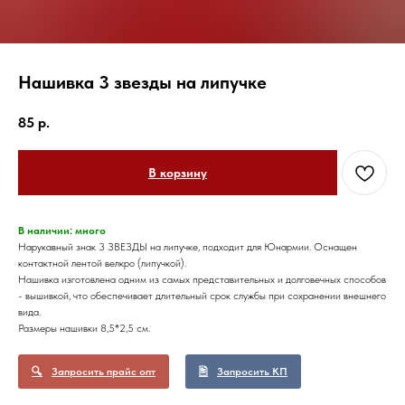
Нашивка 3 звезды на липучке
85
р.
В корзину
В наличии: много
Нарукавный знак 3 ЗВЕЗДЫ на липучке, подходит для Юнармии. Оснащен
контактной лентой велкро (липучкой).
Нашивка изготовлена одним из самых представительных и долговечных способов
- вышивкой, что обеспечивает длительный срок службы при сохранении внешнего
вида.
Размеры нашивки 8,5*2,5 см.
Запросить прайс опт
Запросить КП