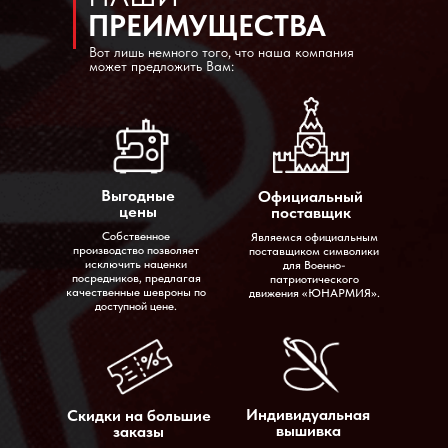
ПРЕИМУЩЕСТВА
Вот лишь немного того, что наша компания
может предложить Вам:
Выгодные
Официальный
цены
поставщик
Собственное
Являемся официальным
производство позволяет
поставщиком символики
исключить наценки
для Военно-
посредников, предлагая
патриотического
качественные шевроны по
движения «ЮНАРМИЯ».
доступной цене.
Индивидуальная
Скидки на большие
вышивка
заказы