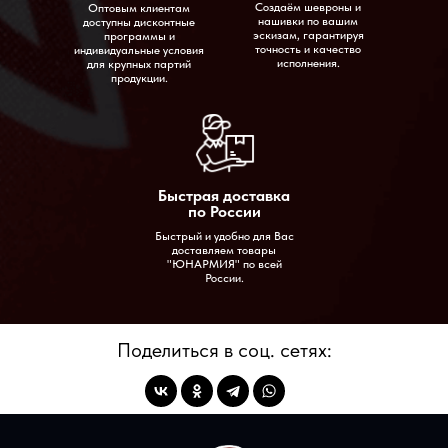
Создаём шевроны и
Оптовым клиентам
нашивки по вашим
доступны дисконтные
Условия работы
эскизам, гарантируя
программы и
точность и качество
индивидуальные условия
О нас
исполнения.
для крупных партий
продукции.
Контакты
Быстрая доставка
Вопросы-ответы
по России
Быстрый и удобно для Вас
доставляем товары
"ЮНАРМИЯ" по всей
России.
Блог
Поделиться в соц. сетях:
Оптовым клиентам